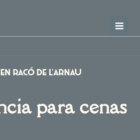
Main
Men
 en Racó de l’Arnau
ncia para cenas