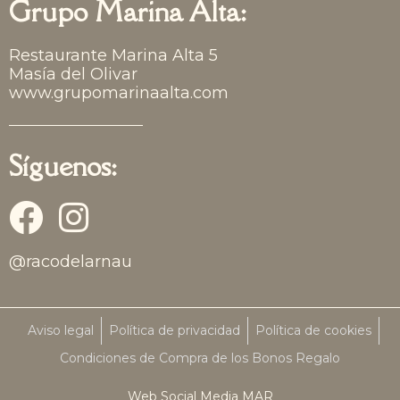
Grupo Marina Alta:
Restaurante Marina Alta 5
Masía del Olivar
www.grupomarinaalta.com
Síguenos:
F
I
a
n
@racodelarnau
c
s
e
t
Aviso legal
Política de privacidad
Política de cookies
b
a
Condiciones de Compra de los Bonos Regalo
o
g
Web Social Media MAR