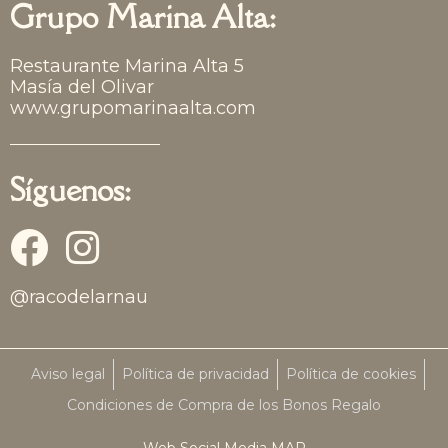
Grupo Marina Alta:
Restaurante Marina Alta 5
Masía del Olivar
www.grupomarinaalta.com
Síguenos:
F
I
a
n
@racodelarnau
c
s
e
t
Aviso legal
Política de privacidad
Política de cookies
b
a
Condiciones de Compra de los Bonos Regalo
o
g